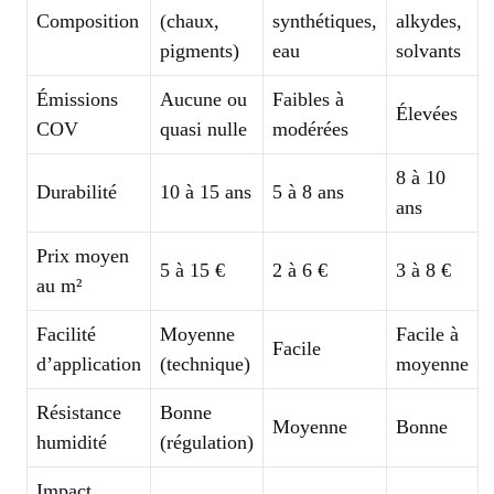
Composition
(chaux,
synthétiques,
alkydes,
pigments)
eau
solvants
Émissions
Aucune ou
Faibles à
Élevées
COV
quasi nulle
modérées
8 à 10
Durabilité
10 à 15 ans
5 à 8 ans
ans
Prix moyen
5 à 15 €
2 à 6 €
3 à 8 €
au m²
Facilité
Moyenne
Facile à
Facile
d’application
(technique)
moyenne
Résistance
Bonne
Moyenne
Bonne
humidité
(régulation)
Impact