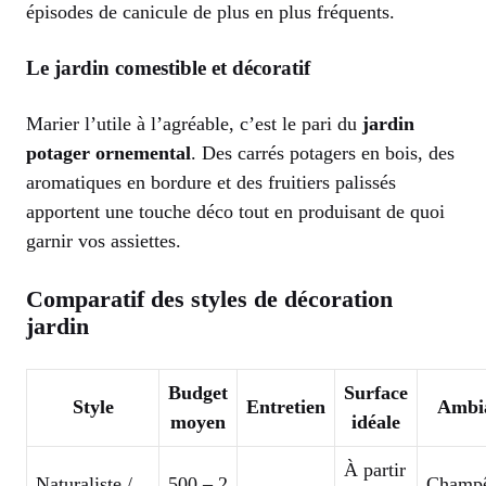
épisodes de canicule de plus en plus fréquents.
Le jardin comestible et décoratif
Marier l’utile à l’agréable, c’est le pari du
jardin
potager ornemental
. Des carrés potagers en bois, des
aromatiques en bordure et des fruitiers palissés
apportent une touche déco tout en produisant de quoi
garnir vos assiettes.
Comparatif des styles de décoration
jardin
Budget
Surface
Style
Entretien
Ambi
moyen
idéale
À partir
Naturaliste /
500 – 2
Champê