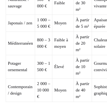
Faible
de 30
sauvage
000 €
vivante
m²
1 000 –
À partir
Apaisan
Japonais / zen
Moyen
5 000 €
de 5 m²
épurée
À partir
800 – 3
Faible à
Chaleur
Méditerranéen
de 20
000 €
moyen
solaire
m²
À partir
Potager
300 – 1
Gourma
Élevé
de 10
ornemental
500 €
convivi
m²
2 000 –
À partir
Contemporain
Sophist
10 000
Moyen
de 40
/ design
graphi
€
m²