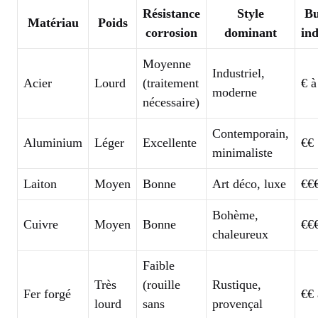
Résistance
Style
Bu
Matériau
Poids
corrosion
dominant
ind
Moyenne
Industriel,
Acier
Lourd
(traitement
€ à
moderne
nécessaire)
Contemporain,
Aluminium
Léger
Excellente
€€
minimaliste
Laiton
Moyen
Bonne
Art déco, luxe
€€
Bohème,
Cuivre
Moyen
Bonne
€€
chaleureux
Faible
Très
(rouille
Rustique,
Fer forgé
€€ 
lourd
sans
provençal