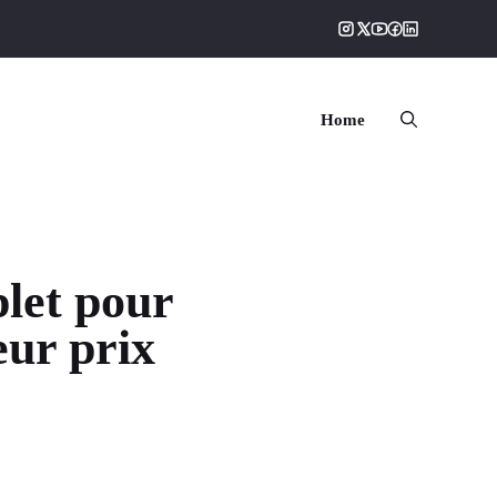
Home
plet pour
eur prix