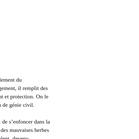
alement du
ement, il remplit des
nt et protection. On le
 de génie civil.
 de s’enfoncer dans la
ée des mauvaises herbes
alent, devenu