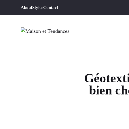
Aller
About
Styles
Contact
au
contenu
Géotexti
bien ch