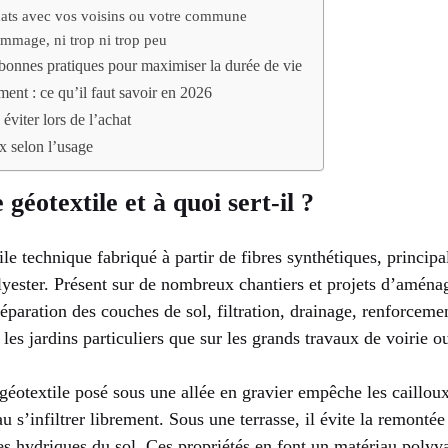
hats avec vos voisins ou votre commune
ammage, ni trop ni trop peu
s bonnes pratiques pour maximiser la durée de vie
ment : ce qu’il faut savoir en 2026
éviter lors de l’achat
x selon l’usage
 géotextile et à quoi sert-il ?
tile technique fabriqué à partir de fibres synthétiques, princip
yester. Présent sur de nombreux chantiers et projets d’aménag
séparation des couches de sol, filtration, drainage, renforceme
les jardins particuliers que sur les grands travaux de voirie ou
géotextile posé sous une allée en gravier empêche les cailloux
eau s’infiltrer librement. Sous une terrasse, il évite la remont
es hydriques du sol. Ces propriétés en font un matériau polyv