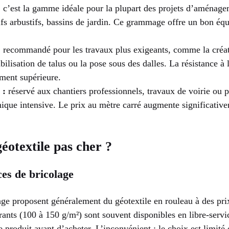
:
c’est la gamme idéale pour la plupart des projets d’aménagem
fs arbustifs, bassins de jardin. Ce grammage offre un bon équi
:
recommandé pour les travaux plus exigeants, comme la créat
abilisation de talus ou la pose sous des dalles. La résistance à l
ement supérieure.
 :
réservé aux chantiers professionnels, travaux de voirie ou p
ique intensive. Le prix au mètre carré augmente significative
éotextile pas cher ?
es de bricolage
age proposent généralement du géotextile en rouleau à des pri
ants (100 à 150 g/m²) sont souvent disponibles en libre-servi
e produit avant d’acheter. L’inconvénient : le choix est limité 