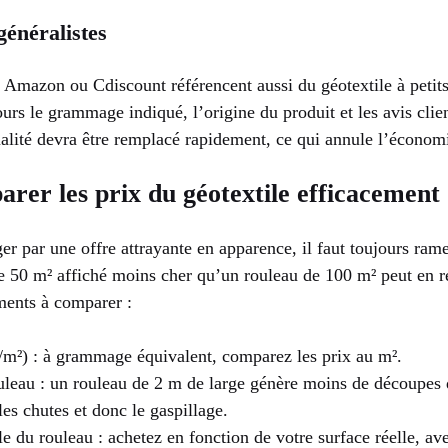
énéralistes
mazon ou Cdiscount référencent aussi du géotextile à petits 
jours le grammage indiqué, l’origine du produit et les avis clie
lité devra être remplacé rapidement, ce qui annule l’économie
er les prix du géotextile efficacement
ger par une offre attrayante en apparence, il faut toujours ram
e 50 m² affiché moins cher qu’un rouleau de 100 m² peut en ré
éments à comparer :
m²) : à grammage équivalent, comparez les prix au m².
uleau : un rouleau de 2 m de large génère moins de découpes
les chutes et donc le gaspillage.
le du rouleau : achetez en fonction de votre surface réelle, a