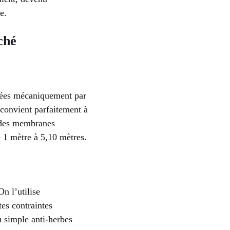
e.
ché
 liées mécaniquement par
convient parfaitement à
on des membranes
e 1 mètre à 5,10 mètres.
n l’utilise
tes contraintes
u simple anti-herbes