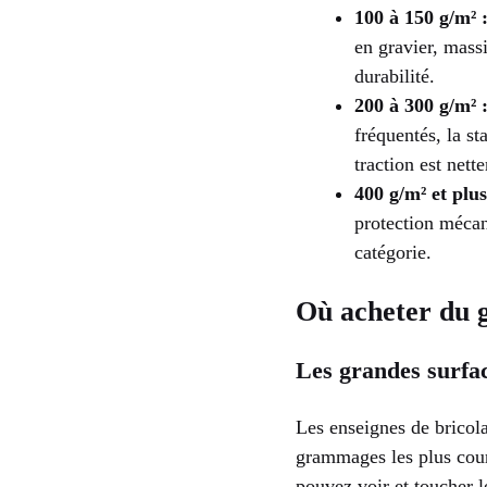
100 à 150 g/m² 
en gravier, massi
durabilité.
200 à 300 g/m² 
fréquentés, la st
traction est nett
400 g/m² et plus
protection mécan
catégorie.
Où acheter du g
Les grandes surfac
Les enseignes de bricol
grammages les plus cour
pouvez voir et toucher l