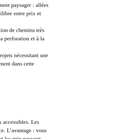
ent paysager : allées
libre entre prix et
ion de chemins très
a perforation et à la
rojets nécessitant une
ment dans cette
x accessibles. Les
ce. L’avantage : vous
et les prix peuvent