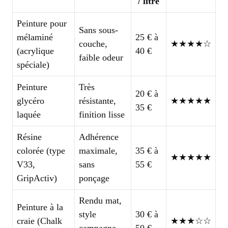
/ litre
Peinture pour
Sans sous-
mélaminé
25 € à
couche,
★★★★☆
(acrylique
40 €
faible odeur
spéciale)
Peinture
Très
20 € à
glycéro
résistante,
★★★★★
35 €
laquée
finition lisse
Résine
Adhérence
colorée (type
maximale,
35 € à
★★★★★
V33,
sans
55 €
GripActiv)
ponçage
Rendu mat,
Peinture à la
style
30 € à
craie (Chalk
★★★☆☆
campagne
50 €