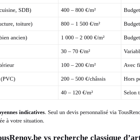
cuisine, SDB)
400 – 800 €/m²
Budget
cture, toiture)
800 – 1 500 €/m²
Budget
bien ancien)
1 000 – 2 000 €/m²
Budget
30 – 70 €/m²
Variab
térieur
100 – 200 €/m²
Avec fi
 (PVC)
200 – 500 €/châssis
Hors p
40 – 120 €/m²
Selon 
yennes indicatives
. Seul un devis personnalisé via TousRen
ée à votre situation.
usRenov.be vs recherche classique d’ar