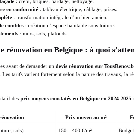
façade
: crépi, briques, bardage, nettoyage.
ise en conformité
: tableau électrique, câblage, prises.
plète
: transformation intégrale d’un bien ancien.
e combles
: création d’espace habitable sous toiture.
êtements
: murs, sols, plafonds.
e rénovation en Belgique : à quoi s’atte
exes avant de demander un
devis rénovation sur TousRenov.b
Les tarifs varient fortement selon la nature des travaux, la ré
ulatif des
prix moyens constatés en Belgique en 2024-2025
rénovation
Prix moyen au m²
F
ture, sols)
150 – 400 €/m²
Budget