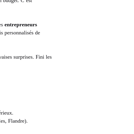
n budget. C’est
des
entrepreneurs
is personnalisés de
aises surprises. Fini les
érieux.
es, Flandre).