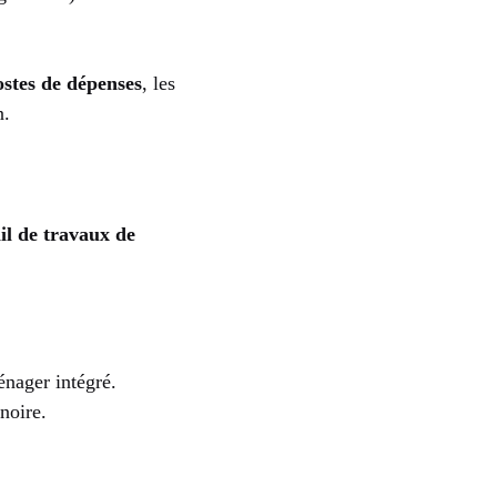
ostes de dépenses
, les
n.
il de travaux de
énager intégré.
noire.