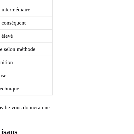
 intermédiaire
 conséquent
 élevé
le selon méthode
nition
ose
technique
ov.be vous donnera une
tisans