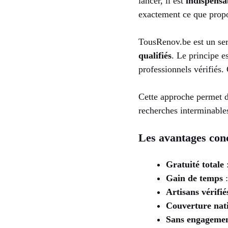
lancer, il est
indispensa
exactement ce que prop
TousRenov.be est un serv
qualifiés
. Le principe e
professionnels vérifiés.
Cette approche permet 
recherches interminables
Les avantages con
Gratuité totale
:
Gain de temps
:
Artisans vérifié
Couverture nat
Sans engageme