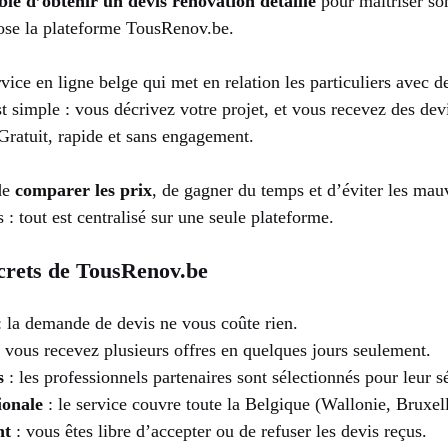
ble d’obtenir un devis rénovation détaillé
pour maîtriser so
ose la plateforme TousRenov.be.
ice en ligne belge qui met en relation les particuliers avec 
st simple : vous décrivez votre projet, et vous recevez des dev
 Gratuit, rapide et sans engagement.
de
comparer les prix
, de gagner du temps et d’éviter les mauv
 : tout est centralisé sur une seule plateforme.
crets de TousRenov.be
 la demande de devis ne vous coûte rien.
 vous recevez plusieurs offres en quelques jours seulement.
s
: les professionnels partenaires sont sélectionnés pour leur s
ionale
: le service couvre toute la Belgique (Wallonie, Bruxell
nt
: vous êtes libre d’accepter ou de refuser les devis reçus.