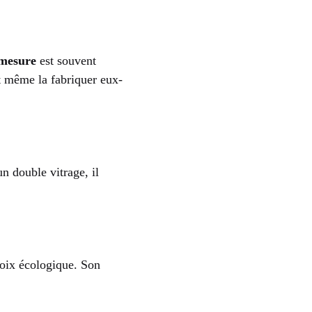
 mesure
est souvent
t même la fabriquer eux-
n double vitrage, il
hoix écologique. Son