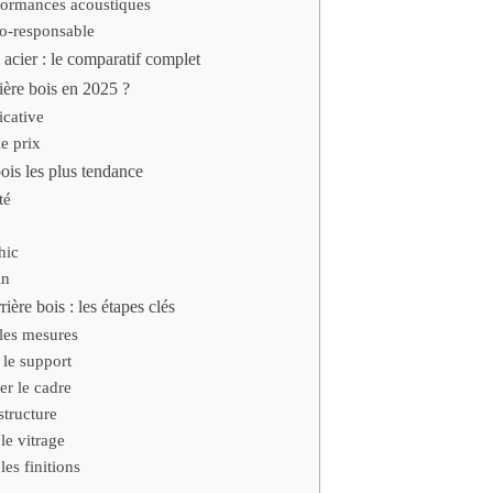
formances acoustiques
o-responsable
e acier : le comparatif complet
ière bois en 2025 ?
dicative
le prix
bois les plus tendance
té
hic
in
ère bois : les étapes clés
 les mesures
 le support
er le cadre
structure
 le vitrage
les finitions