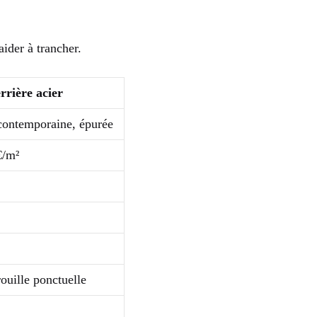
ider à trancher.
rrière acier
 contemporaine, épurée
€/m²
rouille ponctuelle